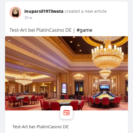
inuparsil1973wata
created a new article
39 w
Test-Art bei PlatinCasino DE |
#game
Test-Art bei PlatinCasino DE