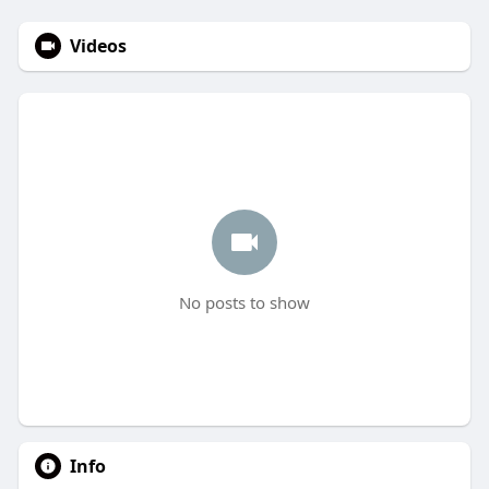
Videos
No posts to show
Info