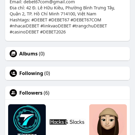
Email: debet67com@gmail.com
Địa chỉ: 42 Đ. Lê Hữu Kiều, Phường Bình Trưng Tây,
Quận 2, TP. Hồ Chí Minh 714100, Việt Nam
Hashtags: #DEBET #DEBET67 #DEBET67COM
#nhacaiDEBET #linkvaoDEBET #trangchuDEBET
#casinoDEBET #DEBET2026
Albums
(0)
Following
(0)
Followers
(6)