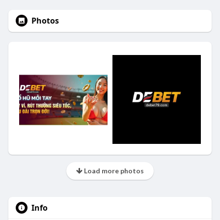
Photos
Load more photos
Info