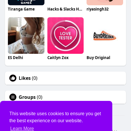
Tiranga Game
Hacks & Slacks Healthcare
riyasingh32
ES Delhi
Caitlyn Zox
Buy Original
Likes
(0)
Groups
(0)
This website uses cookies to ensure you get
the best experience on our website.
© 2026 USVS
Learn More