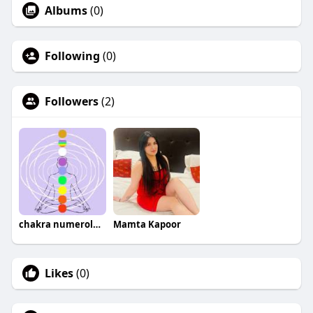
Albums
(0)
Following
(0)
Followers
(2)
chakra numerology
Mamta Kapoor
Likes
(0)