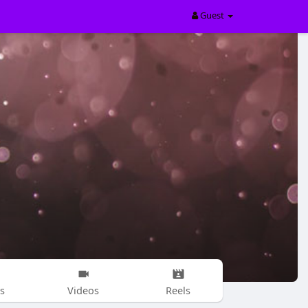
Guest
s
Videos
Reels