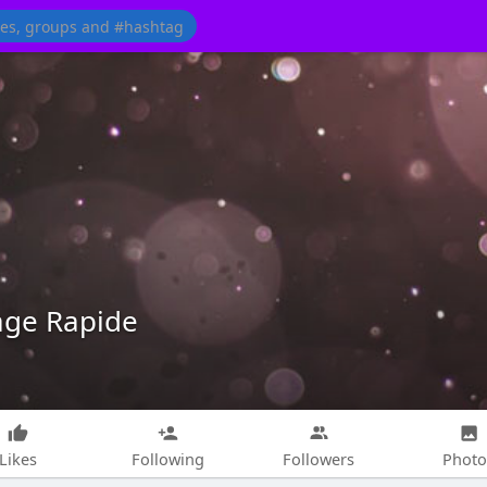
age Rapide
Likes
Following
Followers
Photo