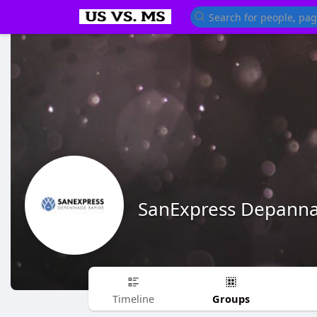
SanExpress Depann
Groups
Timeline