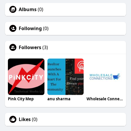
Albums
(0)
Following
(0)
Followers
(3)
Pink City Mep
anu sharma
Wholesale Connections
Likes
(0)