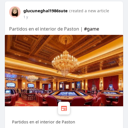
glucuneghal1986sute
created a new article
1 y
Partidos en el interior de Paston |
#game
Partidos en el interior de Paston