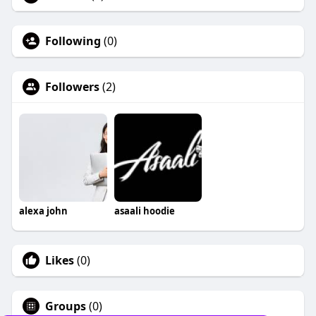
Following
(0)
Followers
(2)
alexa john
asaali hoodie
Likes
(0)
Groups
(0)