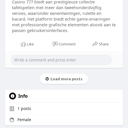
Casino 777 biedt aan prestigieuze collectie
tafelspellen met meer dan tweehonderdvijftig
versies, waaronder eenentwintigen, rulette en
bacará. Het platform biedt echte game-ervaringen
met professionele grafische elementen alsook aan te
passen gebruikersinterfaces.
Like
Comment
Share
Load more posts
Info
1
posts
Female