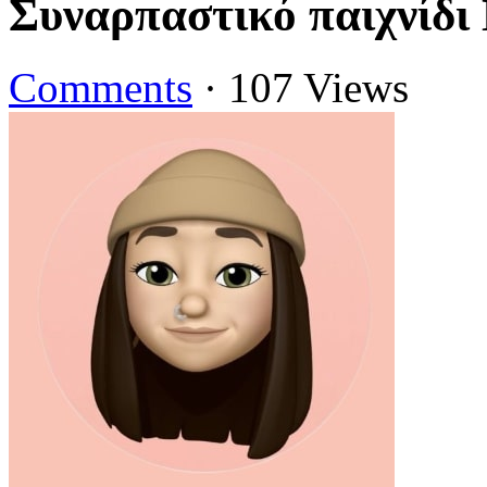
Συναρπαστικό παιχνίδι
Comments
·
107 Views