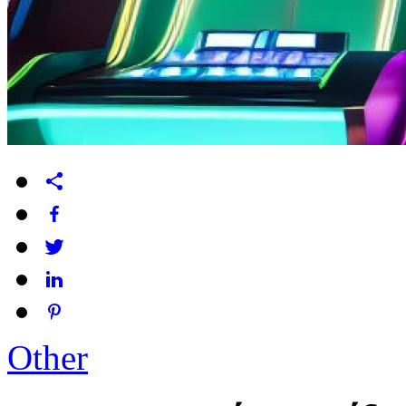
Other