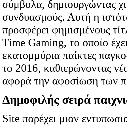
σύμβολα, δημιουργώντας χι
συνδυασμούς. Αυτή η ιστότ
προσφέρει φημισμένους τίτ
Time Gaming, το οποίο έχε
εκατομμύρια παίκτες παγκο
το 2016, καθιερώνοντας νέ
αφορά την αφοσίωση των π
Δημοφιλής σειρά παιχν
Site παρέχει μιαν εντυπωσ