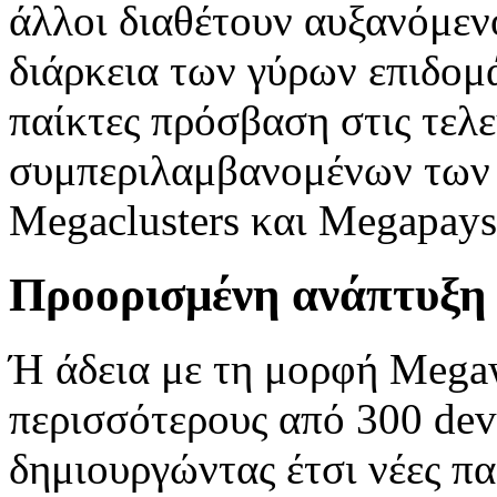
άλλοι διαθέτουν αυξανόμεν
διάρκεια των γύρων επιδο
παίκτες πρόσβαση στις τελ
συμπεριλαμβανομένων των 
Megaclusters και Megapays
Προορισμένη ανάπτυξη 
Ή άδεια με τη μορφή Megaw
περισσότερους από 300 dev
δημιουργώντας έτσι νέες π