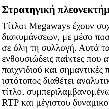
Στρατηγική πλεονεκτήμ
Τίτλοι Megaways έχουν συχ
διακυμάνσεων, με μέσο ποσ
σε όλη τη συλλογή. Αυτά τα
ενθουσιώδεις παίκτες που 
παιχνιδιού και σημαντικές 
ιστότοπος διαθέτει αναλυτι
τίτλο, συμπεριλαμβανομέν
RTP και μέγιστου δυναμικο