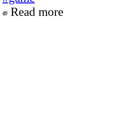
Read more