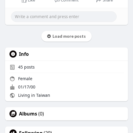
Like
Comment
Share
Load more posts
Info
45
posts
Female
01/17/00
Living in Taiwan
Albums
(0)