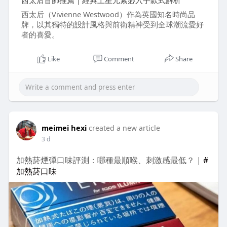
西太后首飾推薦｜經典土星元素必入手款式解析
西太后（Vivienne Westwood）作為英國知名時尚品
牌，以其獨特的設計風格與前衛精神受到全球潮流愛好
者的喜愛。
Like
Comment
Share
meimei hexi
created a new article
3 d
加熱菸煙彈口味評測：哪種最順喉、刺激感最低？ |
#
加熱菸口味