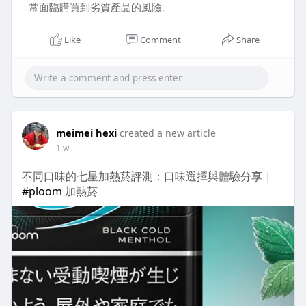
常面臨購買到劣質產品的風險。
Like
Comment
Share
meimei hexi
created a new article
1 w
不同口味的七星加熱菸評測：口味選擇與體驗分享 |
#ploom
加熱菸