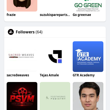
frazie
suzukisparepartsin
Go greenae
Followers
(64)
sacredweaves
Tejas Amale
GTR Academy