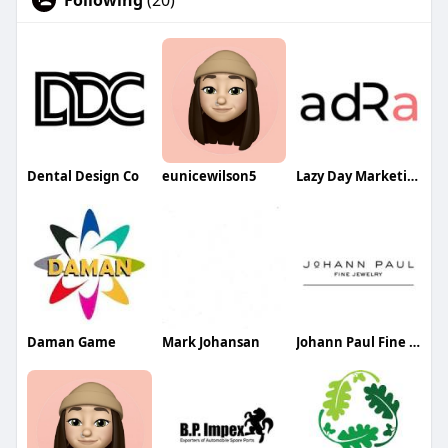
Following
(20)
Dental Design Co
eunicewilson5
Lazy Day Marketing LLP
Daman Game
Mark Johansan
Johann Paul Fine Jewelry