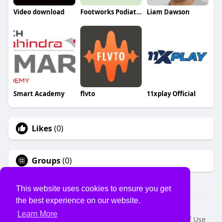
Video download
Footworks Podiatry
Liam Dawson
Smart Academy
flvto
11xplay Official
Likes
(0)
Groups
(0)
This website uses cookies to ensure you get
the best experience on our website.
© 2026 USVS
Learn More
Home
About
Contact Us
Privacy Policy
Terms of Use